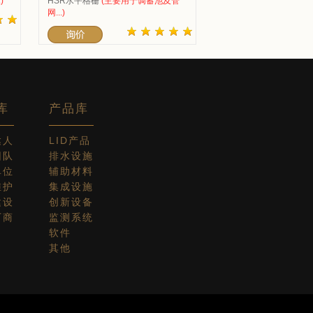
)
HSR水平格栅
(主要用于调蓄池及管
网...)
库
产品库
达人
LID产品
团队
排水设施
单位
辅助材料
维护
集成设施
建设
创新设备
厂商
监测系统
软件
其他