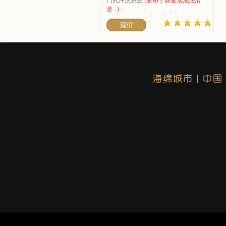
门式冲洗系统
(要用于调蓄池池底清
淤...)