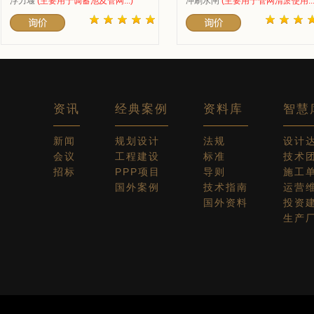
浮力堰
(主要用于调蓄池及管网...)
冲刷水闸
(主要用于管网清淤使用...
资讯
经典案例
资料库
智慧
新闻
规划设计
法规
设计
会议
工程建设
标准
技术
招标
PPP项目
导则
施工
国外案例
技术指南
运营
国外资料
投资
生产